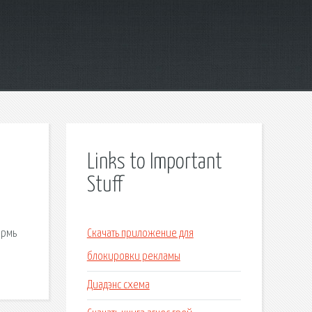
Links to Important
Stuff
ермь
Скачать приложение для
блокировки рекламы
Диадэнс схема