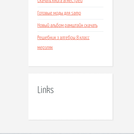
Скачать книга агнес грей
Готовые моды для samp
Новый альбом рамштайн скачать
Решебник з алгебры 8 класс
мерзляк
Links