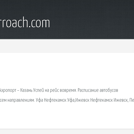
rroach.com
я
Аэропорт – Казань Успей на рейс вовремя. Расписание автобусов
всем направлениям. Уфа Нефтекамск Уфа,Ижевск Нефтекамск Ижевск, П