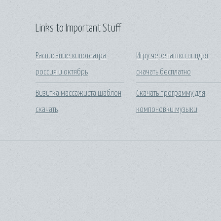
Links to Important Stuff
Расписание кинотеатра
Игру черепашки ниндзя
россия и октябрь
скачать бесплатно
Визитка массажиста шаблон
Скачать программу для
скачать
компоновки музыки