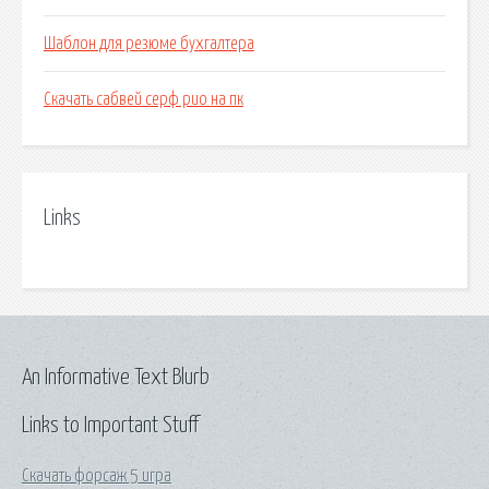
Шаблон для резюме бухгалтера
Скачать сабвей серф рио на пк
Links
An Informative Text Blurb
Links to Important Stuff
Скачать форсаж 5 игра