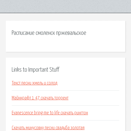
Расписание смоленск пржевальское
Links to Important Stuff
Текст песни хмель и солод
Майнкрафт 1 47 скачать торрент
Evanescence bring me to life скачать рингтон
Скачать минусовку песни свадьба золотая