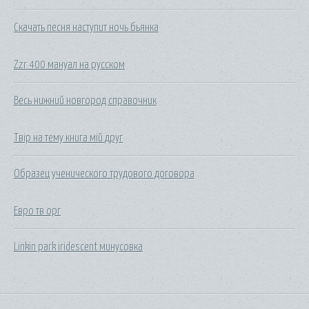
Скачать песня наступит ночь бьянка
Zzr 400 мануал на русском
Весь нижний новгород справочник
Твір на тему книга мій друг
Образец ученического трудового договора
Евро тв орг
Linkin park iridescent минусовка