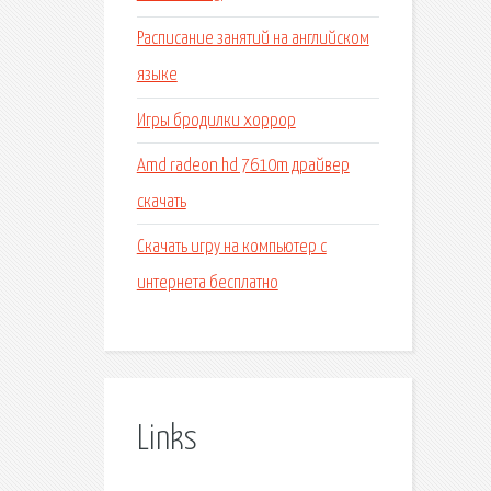
Расписание занятий на английском
языке
Игры бродилки хоррор
Amd radeon hd 7610m драйвер
скачать
Скачать игру на компьютер с
интернета бесплатно
Links