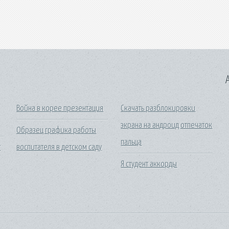
A
Война в корее презентация
Скачать разблокировки
экрана на андроид отпечаток
Образец графика работы
пальца
т
воспитателя в детском саду
Я студент аккорды