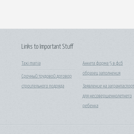
Links to Important Stuff
Taxi mania
Анкета форма 5 в фсб
образец заполнения
Срочный трудовой договор
строительного подряда
Заявление на загранпаспор
для несовершеннолетнего
ребенка