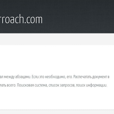
rroach.com
 между абзацами. Если это необходимо, его. Распечатать документ в
лать всего. Поисковая сиcтема, список запросов, поиск информации.