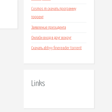
Cosmos m скачать программу
торрент
Заявление президента
Онлайн вход в друг вокруг
Скачать abbyy finereader torrent
Links