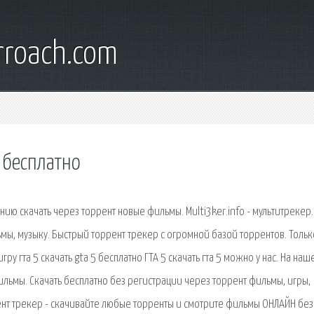
rroach.com
 бесплатно
нию скачать через торрент новые фильмы. Multi3ker.info - мультитрекер.
ьмы, музыку. Быстрый торрент трекер с огромной базой торрентов. Тольк
гру гта 5 скачать gta 5 бесплатно ГТА 5 скачать гта 5 можно у нас. На наш
льмы. Скачать бесплатно без регистрации через торрент фильмы, игры,
ррент трекер - скачивайте любые торренты и смотрите фильмы ОНЛАЙН без