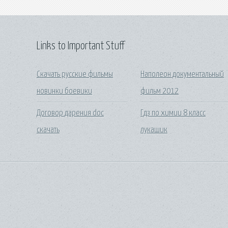
Links to Important Stuff
Скачать русские фильмы
Наполеон документальный
новинки боевики
фильм 2012
Договор дарения doc
Гдз по химии 8 класс
скачать
лукашик