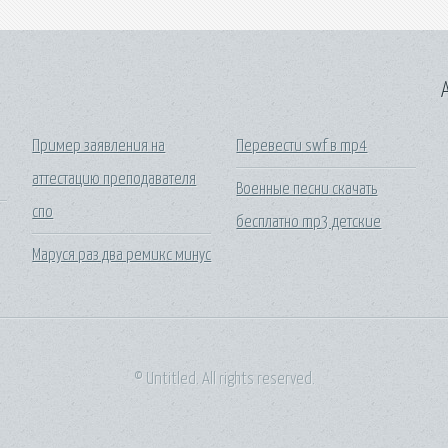
A
Пример заявления на
Перевести swf в mp4
аттестацию преподавателя
Военные песни скачать
спо
бесплатно mp3 детские
Маруся раз два ремикс минус
© Untitled. All rights reserved.