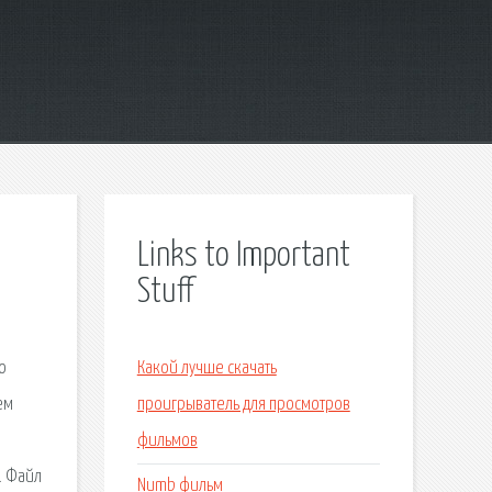
Links to Important
Stuff
о
Какой лучше скачать
ем
проигрыватель для просмотров
фильмов
. Файл
Numb фильм