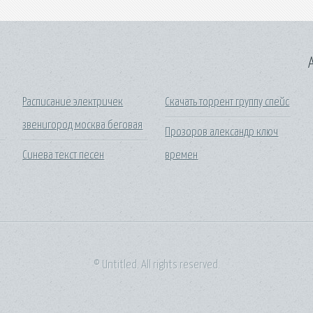
A
Расписание электричек
Скачать торрент группу спейс
звенигород москва беговая
Прозоров александр ключ
Синева текст песен
времен
© Untitled. All rights reserved.