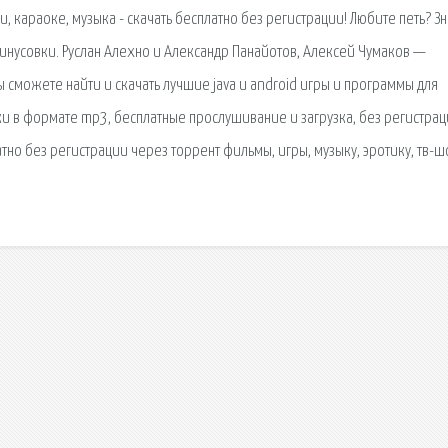
ки, караоке, музыка - скачать бесплатно без регистрации! Любите петь? З
нусовки. Руслан Алехно и Александр Панайотов, Алексей Чумаков —
ы сможете найти и скачать лучшие java и android игры и программы для
ки в формате mp3, бесплатные прослушивание и загрузка, без регистрац
атно без регистрации через торрент фильмы, игры, музыку, эротику, тв-ш