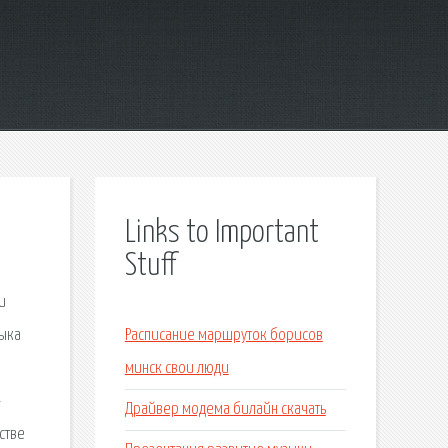
Links to Important
Stuff
и
зыка
Расписание маршруток борисов
а
минск свои люди
-
Драйвер модема билайн скачать
стве