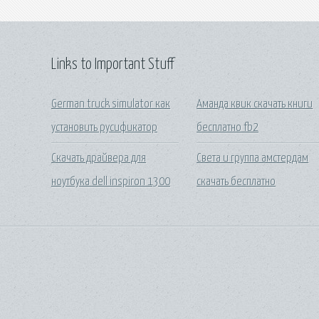
Links to Important Stuff
German truck simulator как
Аманда квик скачать книги
установить русификатор
бесплатно fb2
Скачать драйвера для
Света и группа амстердам
ноутбука dell inspiron 1300
скачать бесплатно