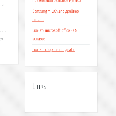
Презентация развитие музыки
начит
Samsung ml 2851nd драйвер
скачать
Скачать microsoft office на 8
ии и
виндовс
оу
Скачать сборник enigmatic
Links