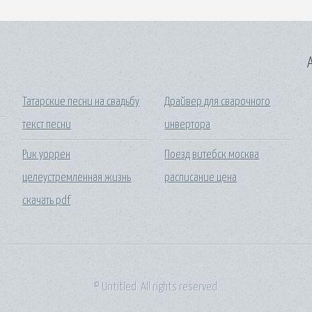
A
Татарские песни на свадьбу
Драйвер для сварочного
текст песни
инвертора
Рик уоррен
Поезд витебск москва
целеустремленная жизнь
расписание цена
скачать pdf
© Untitled. All rights reserved.