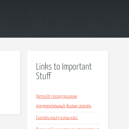
Links to Important
Stuff
Детройт город призрак
документальный фильм скачать
Скачать книгу киры касс