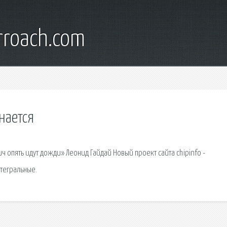
rroach.com
нается
 опять идут дожди» Леонид Гайдай Новый проект сайта chipinfo -
тегральные.