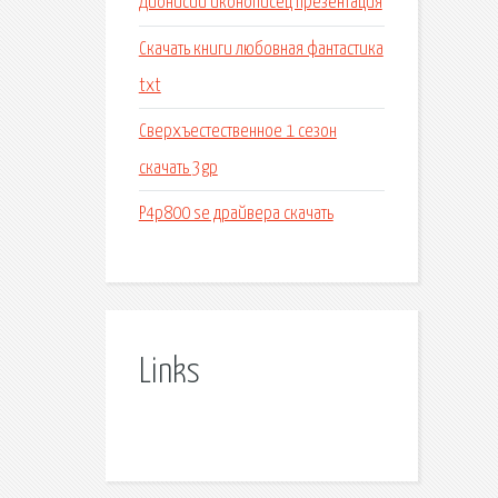
Дионисий иконописец презентация
Скачать книги любовная фантастика
txt
Сверхъестественное 1 сезон
скачать 3gp
P4p800 se драйвера скачать
Links