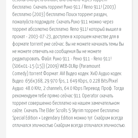
бесплатно. Скачать торрент Рино 911 / Reno 911! (2003)
бесплатно (2003) бесплатно Поиск торрент раздач,
пожалуйста подождите. Скачать Рино 911 можно через
торрент абсолютно бесплатно. Reno 911! который вышел в
прокат - 2003-07-23, доступен в хорошем качестве для в
формате torrent уже сейчас. Вы не можете начинать темы Вы
не можете отвечать на сообщения Вы не можете
редактировать. Файл: Рино 911 - Рено 911 - Reno 911!
(S06x01-15 (15)) (2009) WEB-DLRip (Paramount
Comedy).torrent Формат: AVI Видео кодек: XviD Аудио кодек:
Видео: 656x368, 29.970 fps, 1 649 Kbps, 0.228 Bits/Pixel
Аудио: 48.0 KHz, 2 channels, 64.0 Kbps Перевод: Проф. Тогда
рекомендуем тебе прямо сейчас 911 Operator скачать
торрент совершенно бесплатно на нашем замечательном
сайте. Скачать The Elder Scrolls 5 Skyrim торрент бесплатно
Special Edition + Legendary Edition можно тут. Скайрим всегда
отличался эпичностью Скайрим всегда отличался эпичностью.