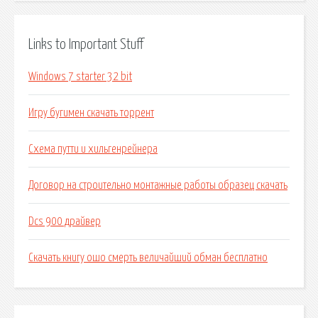
Links to Important Stuff
Windows 7 starter 32 bit
Игру бугимен скачать торрент
Схема путти и хильгенрейнера
Договор на строительно монтажные работы образец скачать
Dcs 900 драйвер
Скачать книгу ошо смерть величайший обман бесплатно