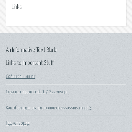
Links
An Informative Text Blurb
Links to Important Stuff
Собчик л н книги
Скачать randomcraft 1 7 2 лаунчер
Как обезоружить противника в assassins creed 3
Гаджет ворлд