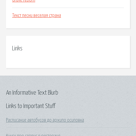
Grave reborn
Текст песни веселая страна
Links
An Informative Text Blurb
Links to Important Stuff
Расписание автобусов до архипо осиповка
Книги про сервис в ресторане