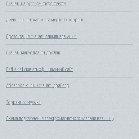
Скачать на русском mcpe master
Древнеегипетская книга мертвых торрент
Презентация скачать олимпиада 2014
Скачать минус плачет дождик
Battle net скачать официальный сайт
Ati radeon x1400 скачать драйвер
Торрент cd музыка
Схема подключения электромагнитного клапана ваз 2105