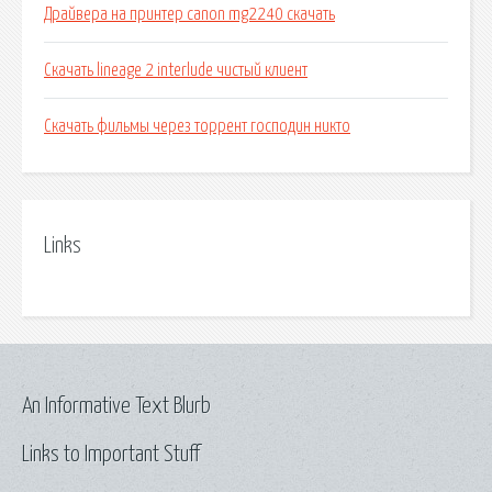
Драйвера на принтер canon mg2240 скачать
Скачать lineage 2 interlude чистый клиент
Скачать фильмы через торрент господин никто
Links
An Informative Text Blurb
Links to Important Stuff