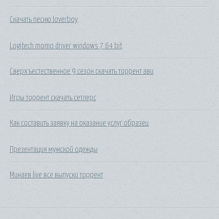
Скачать песню loverboy
Logitech momo driver windows 7 64 bit
Сверхъестественное 9 сезон скачать торрент ави
Игры торрент скачать сетлерс
Как составить заявку на оказание услуг образец
Презентация мужской одежды
Минаев live все выпуски торрент