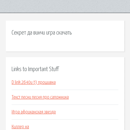
Секрет да винчи игра скачать
Links to Important Stuff
D link 2640u t3 прошивка
Текст песни песня про сапожника
Игра африканская звезда
Киллер на