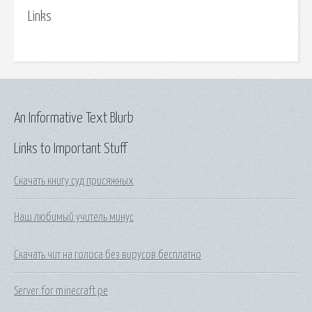
Links
An Informative Text Blurb
Links to Important Stuff
Скачать книгу суд присяжных
Наш любимый учитель минус
Скачать чит на голоса без вирусов бесплатно
Server for minecraft pe