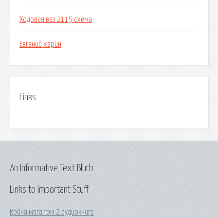
Ходовая ваз 2115 схема
Евгений харин
Links
An Informative Text Blurb
Links to Important Stuff
Война мага том 2 аудиокнига