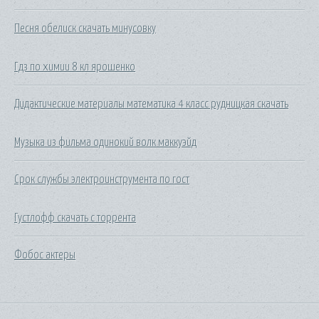
Песня обелиск скачать минусовку
Гдз по химии 8 кл ярошенко
Дидактические материалы математика 4 класс рудницкая скачать
Музыка из фильма одинокий волк маккуэйд
Срок службы электроинструмента по гост
Густлофф скачать с торрента
Фобос актеры