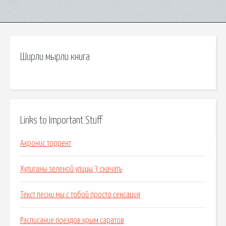
Ширли мырли книга
Links to Important Stuff
Акронис торрент
Хулиганы зеленой улицы 3 скачать
Текст песни мы с тобой просто сенсация
Расписание поездов крым саратов