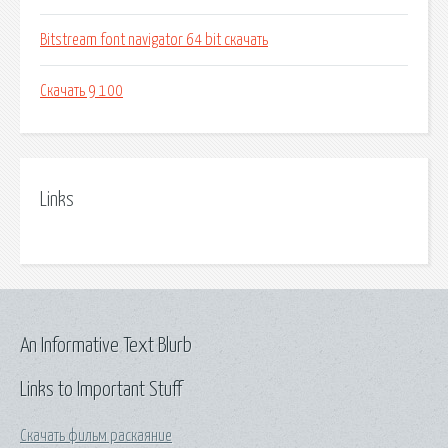
Bitstream font navigator 64 bit скачать
Скачать 9 100
Links
An Informative Text Blurb
Links to Important Stuff
Скачать фильм раскаяние