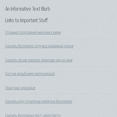
An Informative Text Blurb
Links to Important Stuff
Стрижка спортивная женская схема
Скачать бесплатно игру восхождение героя
Скачать песню пазилат омарова иди ко мне
Гост на резьбомер метрический
Твин пикс описание
Скачать игру стратегию империя бесплатно
Скачать бесплатно mp3 calvin harris