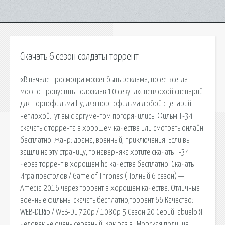
Скачать 6 сезон солдаты торрент
«В начале просмотра может быть реклама, но ее всегда
можно пропустить подождав 10 секунд». неплохой сценарий
для порнофильма Ну, для порнофильма любой сценарий
неплохой.Тут вы с аргументом погорячились. Фильм Т-34
скачать с торрента в хорошем качестве или смотреть онлайн
бесплатно. Жанр: драма, военный, приключения. Если вы
зашли на эту страницу, то наверняка хотите скачать Т-34
через торрент в хорошем hd качестве бесплатно. Скачать
Игра престолов / Game of Thrones (Полный 6 сезон) —
Amedia 2016 через торрент в хорошем качестве. Отличные
военные фильмы скачать бесплатно,торрент 66 Качество:
WEB-DLRip / WEB-DL 720p / 1080p 5 Сезон 20 Серий. abuelo Я
человек не очень серезный. Как раз в "Морская полиция.