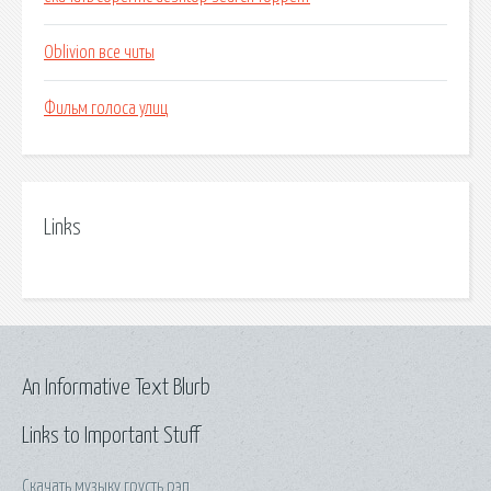
Oblivion все читы
Фильм голоса улиц
Links
An Informative Text Blurb
Links to Important Stuff
Скачать музыку грусть рэп