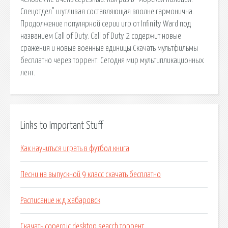
Спецотдел" шутливая составляющая вполне гармонична.
Продолжение популярной серии игр от Infinity Ward под
названием Call of Duty. Call of Duty 2 содержит новые
сражения и новые военные единицы Скачать мультфильмы
бесплатно через торрент. Сегодня мир мультипликационных
лент.
Links to Important Stuff
Как научиться играть в футбол книга
Песни на выпускной 9 класс скачать бесплатно
Расписание ж д хабаровск
Скачать copernic desktop search торрент