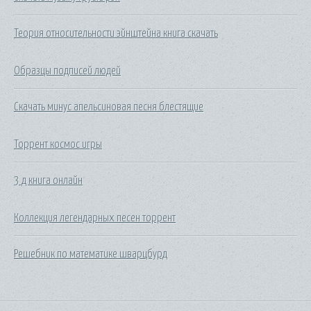
Теория относительности эйнштейна книга скачать
Образцы подписей людей
Скачать минус апельсиновая песня блестящие
Торрент космос игры
3 д книга онлайн
Коллекция легендарных песен торрент
Решебник по математике шварцбурд