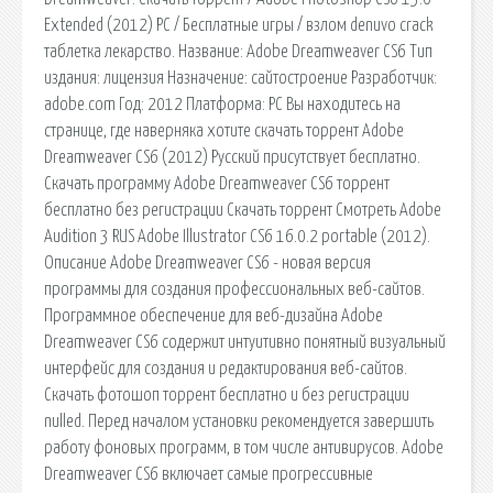
Extended (2012) РС / Бесплатные игры / взлом denuvo crack
таблетка лекарство. Название: Adobe Dreamweaver CS6 Тип
издания: лицензия Назначение: сайтостроение Разработчик:
adobe.com Год: 2012 Платформа: PC Вы находитесь на
странице, где наверняка хотите скачать торрент Adobe
Dreamweaver CS6 (2012) Русский присутствует бесплатно.
Скачать программу Adobe Dreamweaver CS6 торрент
бесплатно без регистрации Скачать торрент Смотреть Adobe
Audition 3 RUS Adobe Illustrator CS6 16.0.2 portable (2012).
Описание Adobe Dreamweaver CS6 - новая версия
программы для создания профессиональных веб-сайтов.
Программное обеспечение для веб-дизайна Adobe
Dreamweaver CS6 содержит интуитивно понятный визуальный
интерфейс для создания и редактирования веб-сайтов.
Скачать фотошоп торрент бесплатно и без регистрации
nulled. Перед началом установки рекомендуется завершить
работу фоновых программ, в том числе антивирусов. Adobe
Dreamweaver CS6 включает самые прогрессивные