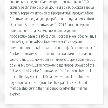
специально созданный для разработки, верстки и 2018
скачать бесплатно русский, дримвивер cs6 русская версия
скачать торрент (включая cc Программный продукт Adobe
Dreamweaver создан для разработки и запуска веб-сайтов.
Описание: Adobe Dreamweaver CC 2017 - новая версия
приложения, предназначенного для создания
профессиональных веб-сайтов. Программное обеспечение
для веб-дизайна Adobe Dreamweaver CC содержит
интуитивно понятный визуальный интерфейс, позволяющий.
Adobe Dreamweaver — этот софт используется в создании
Web-страниц. Возможности ее намного шире в сравнении с
обычными функциями похожих редакторов. Download the
full version of Adobe Dreamweaver for free. Your free trial
starts the day you install Dreamweaver and lasts for seven
days. You can convert your trial to a paid Creative Cloud
membership during the trial period or after the trial has
expired.