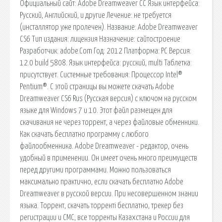
Официальный сайт: Adobe Dreamweaver CC Язык интерфейса:
Русский, Английский, и другие Лечение: не требуется
(инсталлятор уже пролечен). Название: Adobe Dreamweaver
CS6 Тип издания: лицензия Назначение: сайтостроение
Разработчик: adobe.Com Год: 2012 Платформа: PC Версия:
12.0 build 5808. Язык интерфейса: русский, multi Таблетка:
присутствует. Системные требования: Процессор Intel®
Pentium®. С этой страницы вы можете скачать Adobe
Dreamweaver CS6 Rus (Русская версия) с ключом на русском
языке для Windows 7 и 10. Этот файл размещен для
скачивания не через торрент, а через файловые обменники.
Как скачать бесплатно программу с любого
файлообменника. Adobe Dreamweaver - редактор, очень
удобный в применении. Он имеет очень много преимуществ
перед другими программами. Можно пользоваться
максимально практично, если скачать бесплатно Adobe
Dreamweaver в русской версии. При несовершенном знании
языка. Торрент, скачать торренті бесплатно, трекер без
регистрации и СМС, все торренты Казахстана и России для