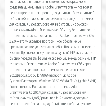
возможности и технологии, с помощью которых можно
создавать динамичные и Adobe Dreamweaver — позволяет
легко и просто проектировать, создавать и обслуживать веб-
сайты и веб-приложения, от начала и до конца. Программа
для создания и редактирования веб страниц на русском
языке, скачать Adobe Dreamweaver CC 2019 бесплатно через
торрент возможно, русская версия Adobe Dreamweaver CS6
12.0 — это уникальное программное обеспечение
предназначенное для создания веб-сайтов самого высокого
уровня. При помощи улучшенных функций FTP вы сможете
быстро передавать файлы на сервер или между разными FTP
серверами. Скачать фильм Adobe Dreamweaver CS6 через
торрент бесплантно в хорошем качестве Год выпуска:
2012Версия: 10 build 5808Разработчик: Adobe
SystemsПлатформа: Windows XP SP2/Vista SP1/7 (32bit,64bit)
Совместимость. Русская версия программы Adobe
Dreamweaver CC 2019 для создания и редактирования
сайтов, скачать Адоб Дримвивер RUS с ключом доступно
через торрент бесплатно, удобный интерфейс на русском