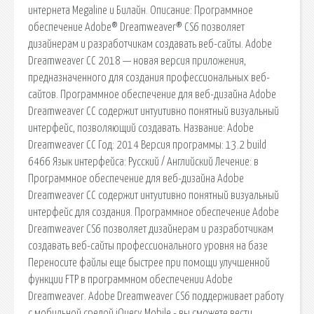
интернета Megaline и Билайн. Описание: Программное
обеспечение Adobe® Dreamweaver® CS6 позволяет
дизайнерам и разработчикам создавать веб-сайты. Adobe
Dreamweaver CC 2018 — новая версия приложения,
предназначенного для создания профессиональных веб-
сайтов. Программное обеспечение для веб-дизайна Adobe
Dreamweaver CC содержит интуитивно понятный визуальный
интерфейс, позволяющий создавать. Название: Adobe
Dreamweaver CC Год: 2014 Версия программы: 13.2 build
6466 Язык интерфейса: Русский / Английский Лечение: в
Программное обеспечение для веб-дизайна Adobe
Dreamweaver CС содержит интуитивно понятный визуальный
интерфейс для создания. Программное обеспечение Adobe
Dreamweaver CS6 позволяет дизайнерам и разработчикам
создавать веб-сайты профессионального уровня на базе
Переносите файлы еще быстрее при помощи улучшенной
функции FTP в программном обеспечении Adobe
Dreamweaver. Adobe Dreamweaver CS6 поддерживает работу
с мобильной средой jQuery Mobile - вы сможете вести