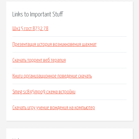
Links to Important Stuff
Шх15 гост 8732 78
Презентация история возникновения шахмат
Скачать торрент веб терапия
Книги организационное поведение скачать
Smeg sc845mpo9 схема встройки
Скачать игру учение вождения на компьютер