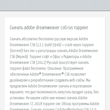
Скачать adobe dreamweaver cs6 rus торрент
Скачать абсолютно бесплатно русскую версию Adobe
Dreamweaver CS6 (12.1 build 5949) + crack через торрент
(torrent)! Без смс и регистрации скачать Adobe Dreamweaver
CS6 (Repack). Торрент софт » Офис » Редакторы » Adobe
Dreamweaver CS6 (2012) Русский присутствует скачать
торрент файл бесплатно. Описание: Программное
обеспечение Adobe® Dreamweaver® CS6 позволяет
дизайнерам и разработчикам создавать веб-сайты. Мы
предлагаем Adobe Dreamweaver скачать в портативном
варианте, что даст возможность запустить продукт сразу, без
установки. На нашем сайте уже можно скачать Adobe
Dreamweaver CC 2018 торрент-ом. Обзор программы Adobe
Dreamweaver. Скачать торрент / Adobe Photoshop CS6 13.0