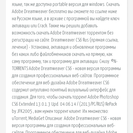
языке, так же доступна portable версия для windows. Скачать
Adobe Dreamweaver бесплатно вы сможете по ссылке ниже
на Русском языке, а в архиве с программой вы найдете ключ
активации или Crack. Также мы решили добавить
возможность скачать Adobe Dreamweaver торрентом без
регистрации на сайте. Dreamweaver CS6 Rus (прямая ссылка,
лечение) - Установка, активация и обновление программы
без каких либо файлобменников скачать на прямую, как
саму программу, так и программу для активации. Снизу. ©N-
TORRENTS Adobe Dreamweaver CS6 - новая версия программы
для создания профессиональных веб-сайтов. Программное
обеспечение для веб-дизайна Adobe Dreamweaver CS6
содержит интуитивно понятный визуальный интерфейс для
создания. Для того, чтобы скачать торрент Adobe Photoshop
CS6 Extended 13.0.1.3 Upd. 04.06.14 / (2013/РС/RUS) RePack
by JFK2005 , вам нужен торрент клиент. Их множество:
uTorrent, MediaGet Описание: Adobe Dreamweaver CS6 - новая
версия программы для создания профессиональных веб-
сайтов. Программное обеспечение для веб-дизайна Adobe