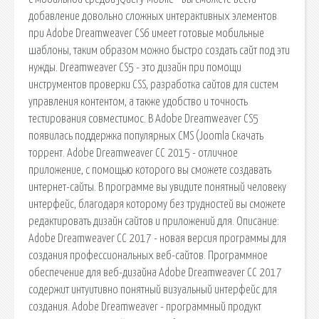
добавление довольно сложных интерактивных элементов
при Adobe Dreamweaver CS6 имеет готовые мобильные
шаблоны, таким образом можно быстро создать сайт под эти
нужды. Dreamweaver CS5 - это дизайн при помощи
инструментов проверки CSS, разработка сайтов для систем
управления контентом, а также удобство и точность
тестирования совместимос. В Adobe Dreamweaver CS5
появилась поддержка популярных CMS (Joomla Скачать
торрент. Adobe Dreamweaver CC 2015 - отличное
приложение, с помощью которого вы сможете создавать
интернет-сайты. В программе вы увидите понятный человеку
интерфейс, благодаря которому без трудностей вы сможете
редактировать дизайн сайтов и приложений для. Описание:
Adobe Dreamweaver CС 2017 - новая версия программы для
создания профессиональных веб-сайтов. Программное
обеспечение для веб-дизайна Adobe Dreamweaver CС 2017
содержит интуитивно понятный визуальный интерфейс для
создания. Adobe Dreamweaver - программный продукт