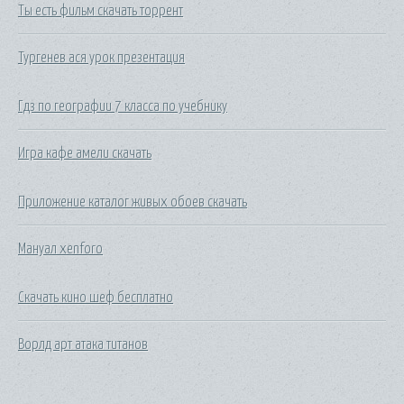
Ты есть фильм скачать торрент
Тургенев ася урок презентация
Гдз по географии 7 класса по учебнику
Игра кафе амели скачать
Приложение каталог живых обоев скачать
Мануал xenforo
Скачать кино шеф бесплатно
Ворлд арт атака титанов