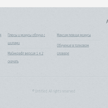
A
4
Плюсы и минусы обруча с
Максим певица минусы
шипами
Обучение в толковом
Майнкрафт версия 1 4 2
словаре
скачать
© Untitled. All rights reserved.