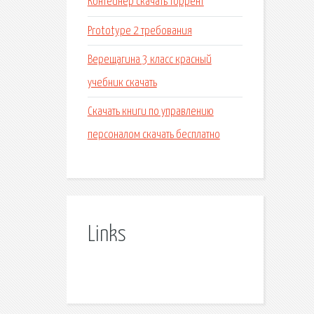
Контейнер скачать торрент
Prototype 2 требования
Верещагина 3 класс красный
учебник скачать
Скачать книги по управлению
персоналом скачать бесплатно
Links