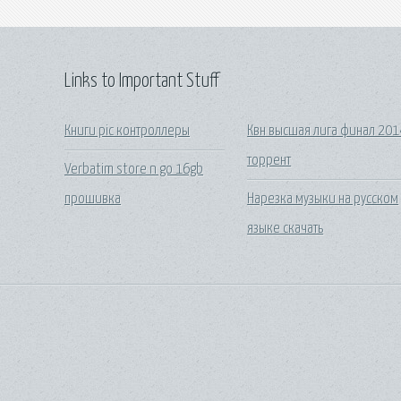
Links to Important Stuff
Книги pic контроллеры
Квн высшая лига финал 201
торрент
Verbatim store n go 16gb
прошивка
Нарезка музыки на русском
языке скачать