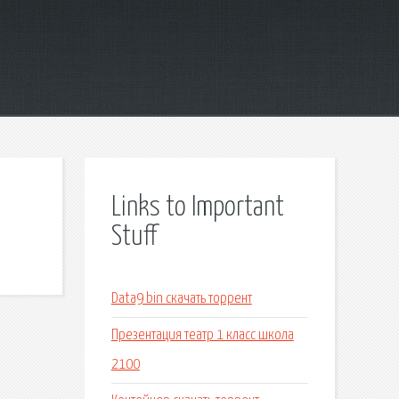
Links to Important
Stuff
Data9 bin скачать торрент
Презентация театр 1 класс школа
2100