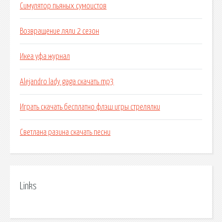
Симулятор пьяных сумоистов
Возвращение ляли 2 сезон
Икеа уфа журнал
Alejandro lady gaga скачать mp3
Играть скачать бесплатно флэш игры стрелялки
Светлана разина скачать песни
Links