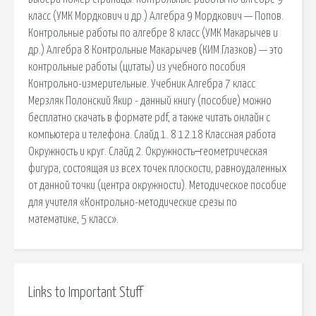
класс (УМК Мордкович и др.) Алгебра 9 Мордкович — Попов.
Контрольные работы по алгебре 8 класс (УМК Макарычев и
др.) Алгебра 8 Контрольные Макарычев (КИМ Глазков) — это
контрольные работы (цитаты) из учебного пособия
Контрольно-измерительные. Учебник Алгебра 7 класс
Мерзляк Полонский Якир - данный книгу (пособие) можно
бесплатно скачать в формате pdf, а также читать онлайн с
компьютера и телефона. Слайд 1. 8 12.18 Классная работа
Окружность и круг. Слайд 2. Окружность ̶ геометрическая
фигура, состоящая из всех точек плоскости, равноудаленных
от данной точки (центра окружности). Методическое пособие
для учителя «Контрольно-методические срезы по
математике, 5 класс».
Links to Important Stuff