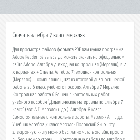
Скачать алгебра 7 класс мерзляк
Для просмотра файлов формата PDF вам нужна программа
Adobe Reader. Её вы всегда можете скачать на официальном
сайте Adobe. Алгебра 7: входная контрольная (Мерзляк), в 2-
х вариантах + Ответы. Алгебра 7: входная контрольная
(Мерзляк) — компиляция цитат из итоговой диагностической
работы за 6 класс учебного пособия. Алгебра 7 Мерзляк
Контрольная работа 6 Решения контрольных работ
учебного пособия "Дидактические материалы по алгебре 7
класс" (авт. А.Г. Мерзляк и др.). Алгебра. 8 класс.
Самостоятельные и контрольные работы. Мерзляк А.Г. и др.
Учебник Алгебра 7 класс Мерзляк Полонский Якир - эту
электронную книгу можно бесплатно читать онлайн, просто
выбери номер страницы. Контрольные работы по алгебре 9