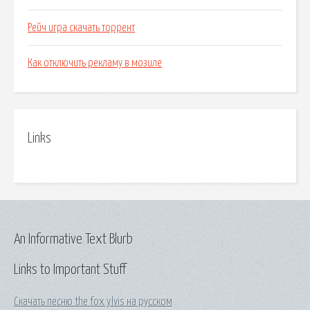
Рейч игра скачать торрент
Как отключить рекламу в мозиле
Links
An Informative Text Blurb
Links to Important Stuff
Скачать песню the fox ylvis на русском