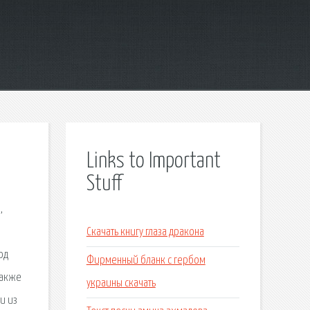
Links to Important
Stuff
,
,
Скачать книгу глаза дракона
од
Фирменный бланк с гербом
также
украины скачать
и из