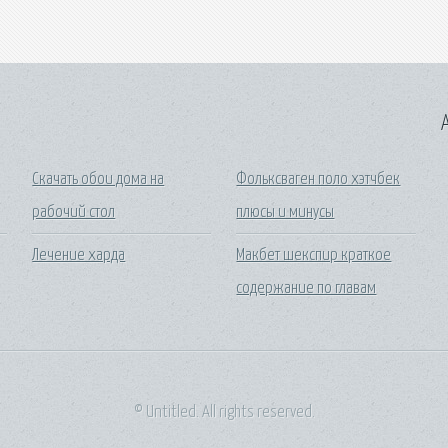
A
Скачать обои дома на
Фольксваген поло хэтчбек
рабочий стол
плюсы и минусы
Лечение харда
Макбет шекспир краткое
содержание по главам
© Untitled. All rights reserved.