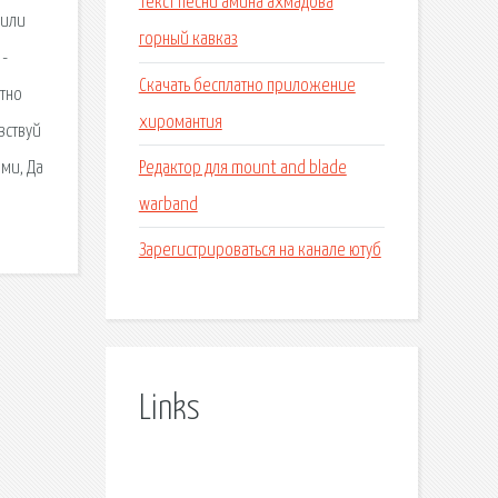
Текст песни амина ахмадова
 или
горный кавказ
 -
Скачать бесплатно приложение
атно
хиромантия
вствуй
Редактор для mount and blade
ами, Да
warband
Зарегистрироваться на канале ютуб
Links