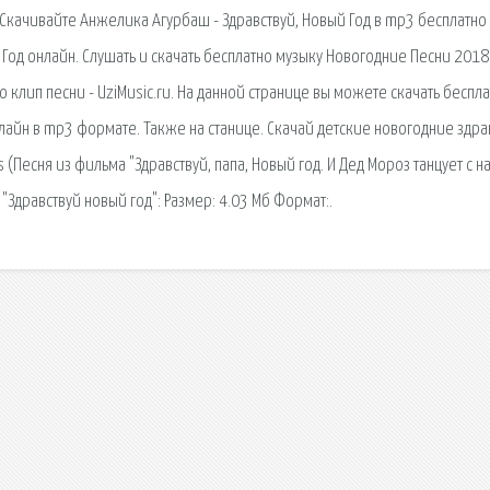
. Скачивайте Анжелика Агурбаш - Здравствуй, Новый Год в mp3 бесплатно
Год онлайн. Слушать и скачать бесплатно музыку Новогодние Песни 2018
о клип песни - UziMusic.ru. На данной странице вы можете скачать беспл
нлайн в mp3 формате. Также на станице. Скачай детские новогодние здра
s (Песня из фильма "Здравствуй, папа, Новый год. И Дед Мороз танцует с н
 "Здравствуй новый год": Размер: 4.03 Мб Формат:.