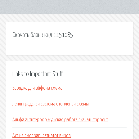
Скачать бланк кнд 1151085
Links to Important Stuff
Зарядка для айфона схема
Ленинградская система отопления схемы
Альфа антитеррор мужская работа скачать торрент
Acr не смог записать этот вызов