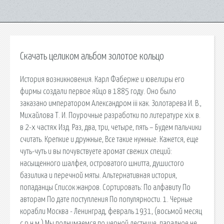
Скачать целиком альбом золотое кольцо
История возникновения. Карл Фаберже и ювелиры его
фирмы создали первое яйцо в 1885 году. Оно было
заказано императором Александром iii как. Золотарева И. В.,
Михайлова Т. И. Поурочные разработки по литературе xix в.
в 2-х частях Изд. Раз, два, три, четыре, пять – Будем пальчики
считать. Крепкие и дружные, Все такие нужные. Кажется, еще
чуть-чуть и вы почувствуете аромат свежих специй:
насыщенного шалфея, островатого шнитта, душистого
базилика и перечной мяты. Альтернативная история,
попаданцы Список жанров. Сортировать: По алфавиту По
авторам По дате поступления По популярности. 1. Черные
корабли Москва - Ленинград, февраль 1931, (восьмой месяц
с р.н.м.) Мы поднимаемся по черной лестнице, парадное не