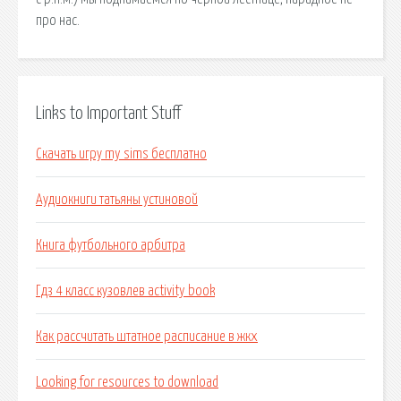
про нас.
Links to Important Stuff
Скачать игру my sims бесплатно
Аудиокниги татьяны устиновой
Книга футбольного арбитра
Гдз 4 класс кузовлев activity book
Как рассчитать штатное расписание в жкх
Looking for resources to download