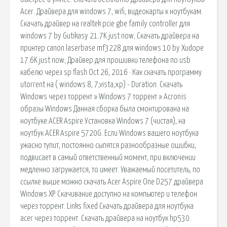
Acer. Драйвера для windows 7, wifi, видеокарты к ноутбукам.
Скачать драйвер на realtek pcie gbe family controller для
windows 7 by Gutikasy 21.7K just now; Скачать драйвера на
принтер canon laserbase mf3228 для windows 10 by Xudope
17.6K just now; Драйвер для прошивки телефона по usb
кабелю через sp flash Oct 26, 2016 · Как скачать программу
utorrent на ( windows 8, 7,vista,xp) - Duration. Скачать
Windows через торрент » Windows 7 торрент » Acronis
образы Windows Данная сборка была смонтирована на
ноутбуке ACER Aspire Установка Windows 7 (чистая), на
ноутбук ACER Aspire 5720G. Если Windows вашего ноутбука
ужасно тупит, постоянно сыпятся разнообразные ошибки,
подвисает в самый ответственный момент, при включении
медленно загружается, то имеет. Уважаемый посетитель, по
ссылке выше можно скачать Acer Aspire One D257 драйвера
Windows XP. Скачивание доступно на компьютер и телефон
через торрент. Links fixed Скачать драйвера для ноутбука
acer через торрент. Скачать драйвера на ноутбук hp530.