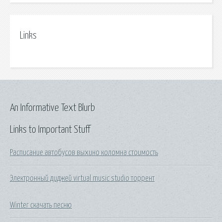
Links
An Informative Text Blurb
Links to Important Stuff
Расписание автобусов выхино коломна стоимость
Электронный диджей virtual music studio торрент
Winter скачать песню