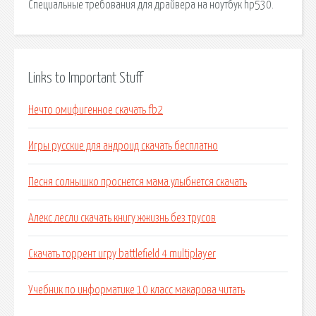
Специальные требования для драйвера на ноутбук hp530.
Links to Important Stuff
Нечто омифигенное скачать fb2
Игры русские для андроид скачать бесплатно
Песня солнышко проснется мама улыбнется скачать
Алекс лесли скачать книгу жжизнь без трусов
Скачать торрент игру battlefield 4 multiplayer
Учебник по информатике 10 класс макарова читать