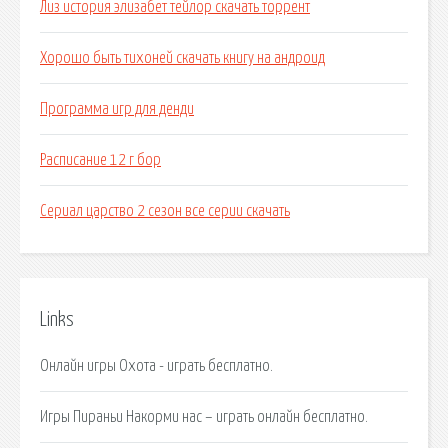
Лиз история элизабет тейлор скачать торрент
Хорошо быть тихоней скачать книгу на андроид
Программа игр для денди
Расписание 12 г бор
Сериал царство 2 сезон все серии скачать
Links
Онлайн игры Охота - играть бесплатно.
Игры Пираньи Накорми нас – играть онлайн бесплатно.