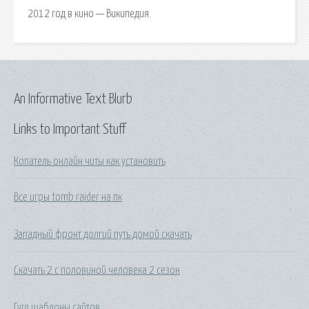
2012 год в кино — Википедия.
An Informative Text Blurb
Links to Important Stuff
Копатель онлайн читы как установить
Все игры tomb raider на пк
Западный фронт долгий путь домой скачать
Скачать 2 с половиной человека 2 сезон
Гугл шаблоны сайтов