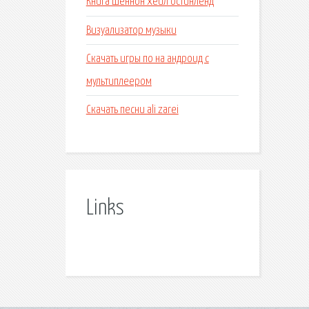
Книга шеннон хейл остинленд
Визуализатор музыки
Скачать игры по на андроид с
мультиплеером
Скачать песни ali zarei
Links