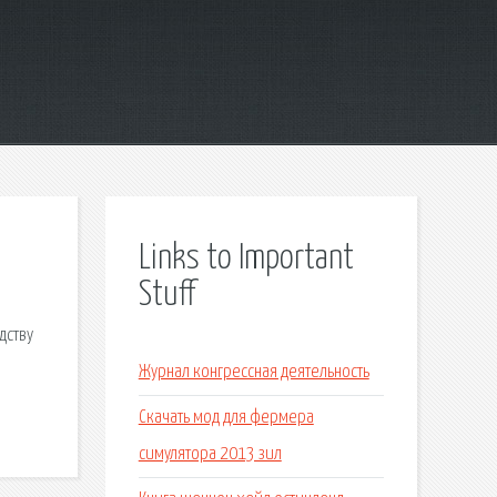
Links to Important
Stuff
дству
Журнал конгрессная деятельность
Скачать мод для фермера
симулятора 2013 зил