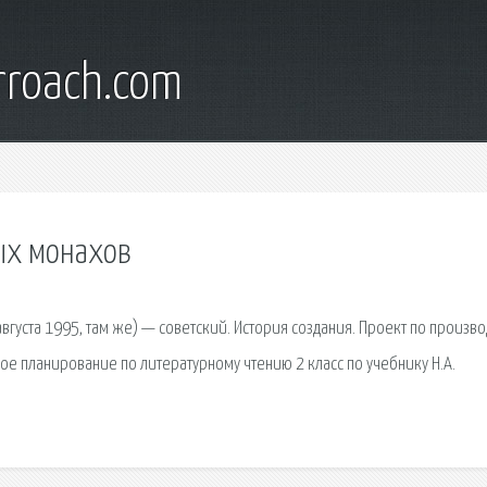
rroach.com
ых монахов
августа 1995, там же) — советский. История создания. Проект по произво
ое планирование по литературному чтению 2 класс по учебнику Н.А.