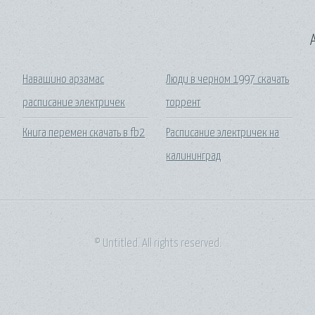
A
Навашино арзамас
Люди в черном 1997 скачать
расписание электричек
торрент
Книга перемен скачать в fb2
Расписание электричек на
калининград
© Untitled. All rights reserved.