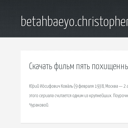
betahbaeyo.christophe
Скачать фильм пять похищенн
Ю́рий Ио́сифович Кова́ль (9 февраля 1938, Москва — 2 
этого сериала считается одним из крупнейших. Поурочн
Чураковой.