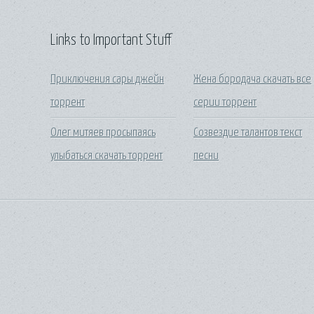
Links to Important Stuff
Приключения сары джейн
Жена бородача скачать все
торрент
серии торрент
Олег митяев просыпаясь
Созвездие талантов текст
улыбаться скачать торрент
песни