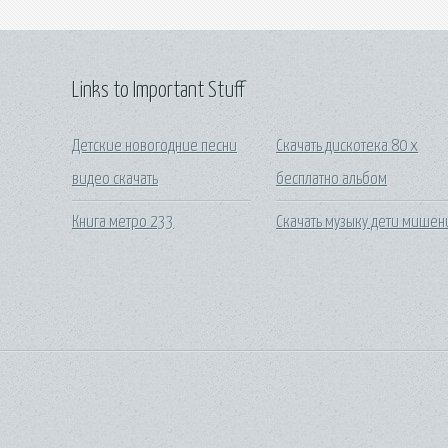
Links to Important Stuff
Детские новогодние песни
Скачать дискотека 80 х
видео скачать
бесплатно альбом
Книга метро 233
Скачать музыку дети мишен