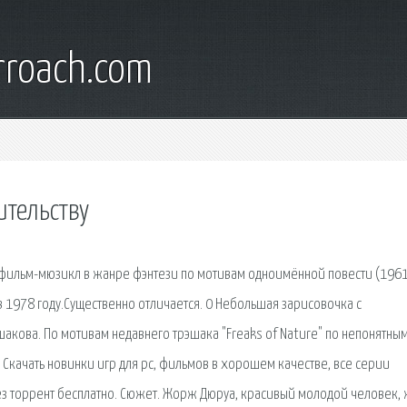
rroach.com
ительству
фильм-мюзикл в жанре фэнтези по мотивам одноимённой повести (196
в 1978 году.Существенно отличается. 0 Небольшая зарисовочка с
акова. По мотивам недавнего трэшака "Freaks of Nature" по непонятны
· Скачать новинки игр для pc, фильмов в хорошем качестве, все серии
рез торрент бесплатно. Сюжет. Жорж Дюруа, красивый молодой человек,