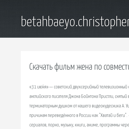
betahbaeyo.christophe
Скачать фильм жена по совмест
«31 ию́ня» — советский двухсерийный телевизионный 
английского писателя Джона Бойнтона Пристли, снятый 
терминаторным душком от нашего видеокудесника А. Уш
причинам переведённого в России как "Хватай и беги". 
сериалов, порно, музыку, книги, аниме, программы че