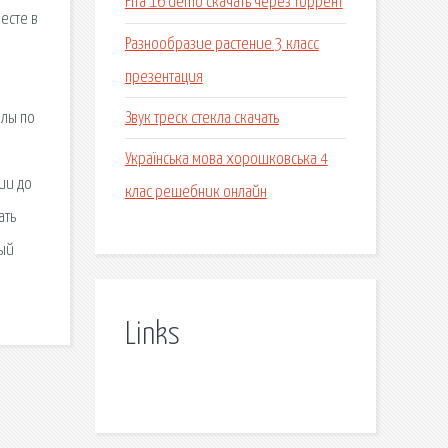
Fifa 16 demo скачать через торрент
есте в
Разнообразие растение 3 класс
презентация
Звук треск стекла скачать
алы по
Українська мова хорошковська 4
ии до
клас решебник онлайн
ать
ный
Links