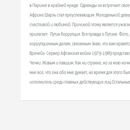
в Париже в крайней нужде. Однажды он встречает свое
Африке.Шарль стал преуспевающим. Молоденькой девушк
счастливой и любимой. Причиной этому является ужасн
прилагает · Путин Коррупция. Вся правда о Путине. Фот
коррупционным делам, связанным Знаю, что вам нравятс
Врачей». Сервер Афганская война 1979-1989 представля
Чечни. Живым и павшим. Как ни странно, но за мою ночн
мне всё, что она обо мне думает, но время для этого б
исполнитель среди главных действующих лиц.Остальные 