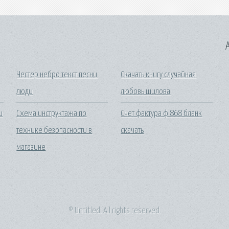
A
Честер небро текст песни
Скачать книгу случайная
люди
любовь шилова
и
Схема инструктажа по
Счет фактура ф 868 бланк
технике безопасности в
скачать
магазине
© Untitled. All rights reserved.