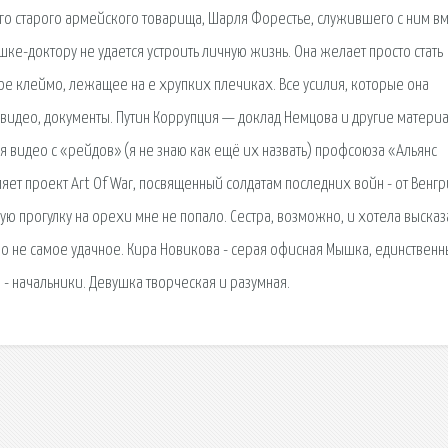
го старого армейского товарища, Шарля Форестье, служившего с ним вм
е-доктору не удается устроить личную жизнь. Она желает просто стать
ое клеймо, лежащее на е хрупких плечиках. Все усилия, которые она
о, видео, документы. Путин Коррупция — доклад Немцова и другие матери
я видео с «рейдов» (я не знаю как ещё их назвать) профсоюза «Альянс
ет проект Art Of War, посвященный солдатам последних войн - от Венгр
ую прогулку на орехи мне не попало. Сестра, возможно, и хотела высказ
ыло не самое удачное. Кира Новикова - серая офисная Мышка, единствен
- начальники. Девушка творческая и разумная.