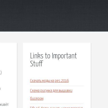
Links to Important
Stuff
1)
Скачать моды на pes 2016
м
Схема рисунка для вышивки
бисером
 живёт