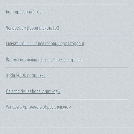
Болт призонный гост
Человек амфибия скачать fb2
Скачать соник икс все сезоны через торрент
Феодосия джанкой расписание электричек
4pda i9100 прошивка
Galactic civilizations 2 чит коды
Windows xp скачать образ с ключом