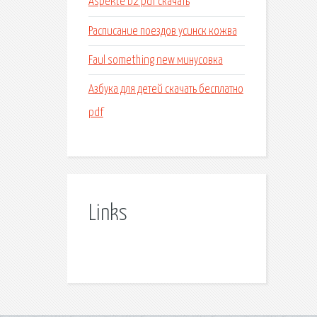
Aspekte b2 pdf скачать
Расписание поездов усинск кожва
Faul something new минусовка
Азбука для детей скачать бесплатно
pdf
Links