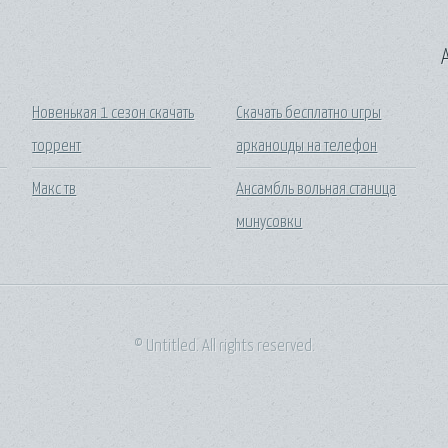
A
Новенькая 1 сезон скачать
Скачать бесплатно игры
торрент
арканоиды на телефон
Макс тв
Ансамбль вольная станица
минусовки
© Untitled. All rights reserved.