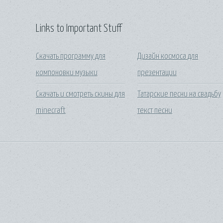
Links to Important Stuff
Скачать программу для
Дизайн космоса для
компоновки музыки
презентации
Скачать и смотреть скины для
Татарские песни на свадьбу
minecraft
текст песни