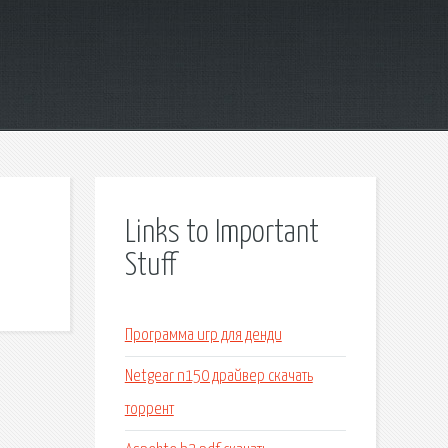
Links to Important
Stuff
Программа игр для денди
Netgear n150 драйвер скачать
торрент