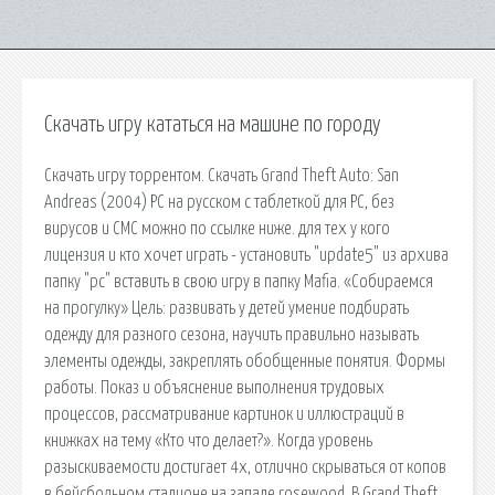
Скачать игру кататься на машине по городу
Скачать игру торрентом. Скачать Grand Theft Auto: San
Andreas (2004) PC на русском с таблеткой для PC, без
вирусов и СМС можно по ссылке ниже. для тех у кого
лицензия и кто хочет играть - установить "update5" из архива
папку "pc" вставить в свою игру в папку Mafia. «Собираемся
на прогулку» Цель: развивать у детей умение подбирать
одежду для разного сезона, научить правильно называть
элементы одежды, закреплять обобщенные понятия. Формы
работы. Показ и объяснение выполнения трудовых
процессов, рассматривание картинок и иллюстраций в
книжках на тему «Кто что делает?». Когда уровень
разыскиваемости достигает 4х, отлично скрываться от копов
в бейсбольном стадионе на западе rosewood. В Grand Theft