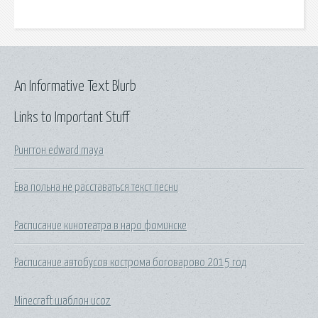
An Informative Text Blurb
Links to Important Stuff
Рингтон edward maya
Ева польна не расставаться текст песни
Расписание кинотеатра в наро фоминске
Расписание автобусов кострома боговарово 2015 год
Minecraft шаблон ucoz