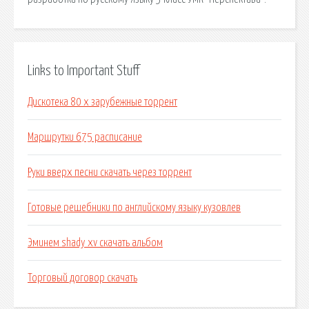
Links to Important Stuff
Дискотека 80 х зарубежные торрент
Маршрутки 675 расписание
Руки вверх песни скачать через торрент
Готовые решебники по английскому языку кузовлев
Эминем shady xv скачать альбом
Торговый договор скачать