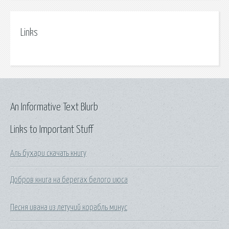
Links
An Informative Text Blurb
Links to Important Stuff
Аль бухари скачать книгу
Добров книга на берегах белого июса
Песня ивана из летучий корабль минус