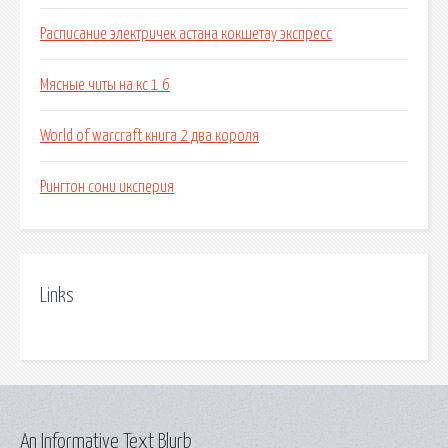
Расписание электричек астана кокшетау экспресс
Мясные читы на кс 1 6
World of warcraft книга 2 два короля
Рингтон сони иксперия
Links
An Informative Text Blurb