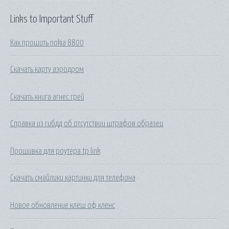
Links to Important Stuff
Как прошить nokia 8800
Скачать карту аэродром
Скачать книга агнес грей
Справка из гибдд об отсутствии штрафов образец
Прошивка для роутера tp link
Скачать смайлики картинки для телефона
Новое обновление клеш оф кленс