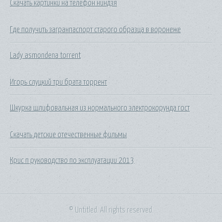
Скачать картинки на телефон ниндзя
Где получить загранпаспорт старого образца в воронеже
Lady asmondena torrent
Игорь слуцкий три брата торрент
Шкурка шлифовальная из нормального электрокорунда гост
Скачать детские отечественные фильмы
Крис п руководство по эксплуатации 2013
© Untitled. All rights reserved.