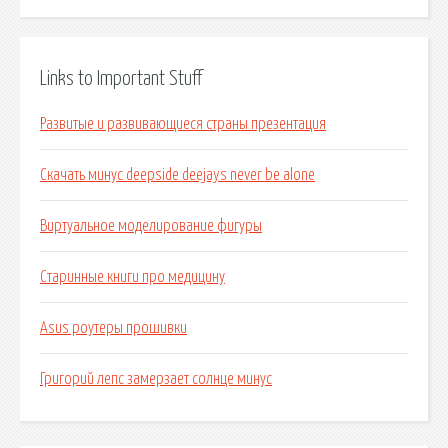
Links to Important Stuff
Развитые и развивающиеся страны презентация
Скачать минус deepside deejays never be alone
Виртуальное моделирование фигуры
Старинные книги про медицину
Asus роутеры прошивки
Григорий лепс замерзает солнце минус