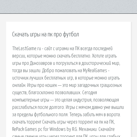
Скачать игры на пк про футбол
TheLastGame.ru - сайт с играми на ПК всегда последней
версии, которые можно скачать бесплатно. Хотите играть
игры про Динозавров и погрузиться в доисторический мир,
тогда вы зашли. Добро пожаловать на MyRealGames -
источник лучших бесплатных игр, в которые можно играть
онлайн. Игры про кошек — это мир загадочных грациозных
существ, благосклонно позволивших. Сегодня
компьютерные игры — это целая индустрия, позволяющая
расслабиться после долгого. Игры с мячом давно уже вышли
за пределы футбольного поля. Теперь забить мяч в ворота.
скачать торрент Скачать игры через торрент на пк на ПК,
RePack Games pc for Windows by R.G. Механики. Скачайте
самые свежие игры через торрент для ПК, игры для слабых