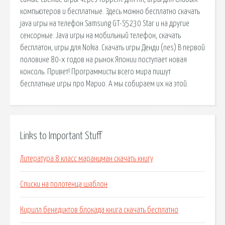
компьютеров и бесплатные. Здесь можно бесплатно скачать
java игры на телефон Samsung GT-S5230 Star и на другие
сенсорные. Java игры на мобильный телефон, скачать
бесплатон, игры для Nokia. Скачать игры Денди (nes) В первой
половине 80-х годов на рынок Японии поступает новая
консоль. Привет! Программисты всего мира пишут
бесплатные игры про Марио. А мы собираем их на этой.
Links to Important Stuff
Литература 8 класс маранцман скачать книгу
Списки на полотенца шаблон
Кирилл бенедиктов блокада книга скачать бесплатно