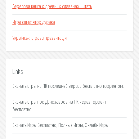
Вересова книга о древних славянах читать
Игра симулятор дурака
Українські страви презентація
Links
Скачать игры на ПК последней версии бесплатно торрентом.
Скачать игры про Динозавров на ПК через торрент
бесплатно.
Скачать Игры Бесплатно, Полные Игры, Онлайн Игры.