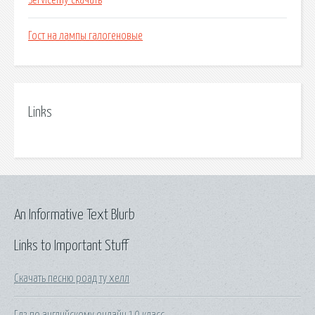
Servicemy скачать
Гост на лампы галогеновые
Links
An Informative Text Blurb
Links to Important Stuff
Скачать песню роад ту хелл
Гдз по английскому онлайн 10 класс