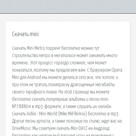
Скачать mini
Скачать Mini Metro торрент бесплатно можно тут.
Строительство метро в мегаполисе может занимать много
времени. Этот процесс гораздо сложнее, чем может
показаться, поэтому мы предлагаем вам. С браузером Opera
Mini для Android мы можете делать в сети все, что хотите, и
при этом не тратить понапрасну драгоценные мегабайты
своего тарифного плана. На этой странице вы можете
бесплатно скачать популярные альбомы и песни mini
№788804 в mp3-формате, а также слушать их онлайн.
Скачать Indila - Mini World (Mike Mill Remix) бесплатно в mp3.
Другие песни артиста, а также похожие по стилю, ждут вас на
DriveMusic. Мы советуем скачать Mini DAYZ на Андроид
бесплатно как интересный вариант игры на выживание с