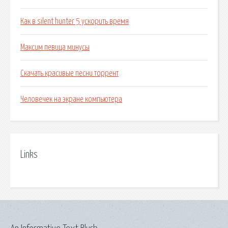
Как в silent hunter 5 ускорить время
Максим певица минусы
Скачать красивые песни торрент
Человечек на экране компьютера
Links