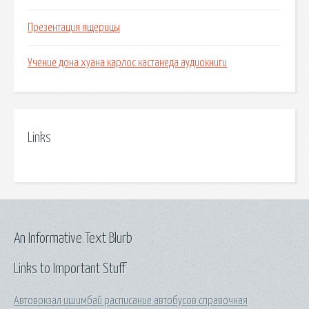
Презентация ящерицы
Учение дона хуана карлос кастанеда аудиокниги
Links
An Informative Text Blurb
Links to Important Stuff
Автовокзал ишимбай расписание автобусов справочная