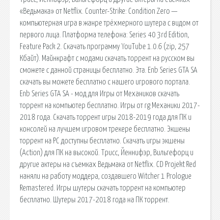
«Ведьмака» от Netflix. Counter-Strike: Condition Zero —
компьютерная игра в жанре трёхмерного шутера с видом от
первого лица. Платформа телефона: Series 40 3rd Edition,
Feature Pack 2. Скачать программу YouTube 1.0.6 (zip, 257
Кбайт). Майнкрафт с модами скачать торрент на русском вы
сможете с данной страницы бесплатно. Эта. Enb Series GTA SA
скачать вы можете бесплатно с нашего игрового портала.
Enb Series GTA SA - мод для Игры от Механиков скачать
торрент на компьютер бесплатно. Игры от rg Механики 2017-
2018 года. Скачать торрент игры 2018-2019 года для ПК и
консолей на лучшем игровом трекере бесплатно. Экшены
торрент на PC доступны бесплатно. Скачать игры экшены
(Action) для ПК на высокой. Трисс, Йеннифэр, Вильгефорц и
другие актеры на съемках Ведьмака от Netflix. CD Projekt Red
наняли на работу моддера, создавшего Witcher 1 Prologue
Remastered. Игры шутеры скачать торрент на компьютер
бесплатно. Шутеры 2017-2018 года на ПК торрент.