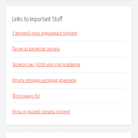
Links to Important Stuff
У великой реки аудиокнига торрент
Песня из вагантов скачать
Seowon swc 9200 voip cpe драйвера
Играть легенда наследие драконов
Фото минус 60
Игры от дисней скачать торрент