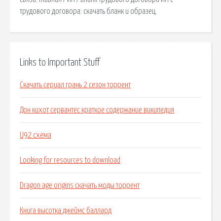
трудового договора: скачать бланк и образец.
Links to Important Stuff
Скачать сериал грань 2 сезон торрент
Дон кихот сервантес краткое содержание википедия
U92 схема
Looking for resources to download
Dragon age origins скачать моды торрент
Книга высотка джеймс баллард