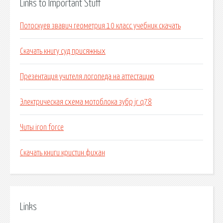
Links to Important Stuff
Потоскуев звавич геометрия 10 класс учебник скачать
Скачать книгу суд присяжных
Презентация учителя логопеда на аттестацию
Электрическая схема мотоблока зубр jr q78
Читы iron force
Скачать книги кристин фихан
Links