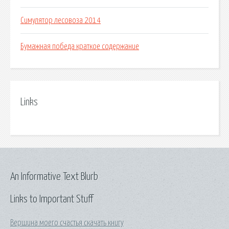
Симулятор лесовоза 2014
Бумажная победа краткое содержание
Links
An Informative Text Blurb
Links to Important Stuff
Вершина моего счастья скачать книгу