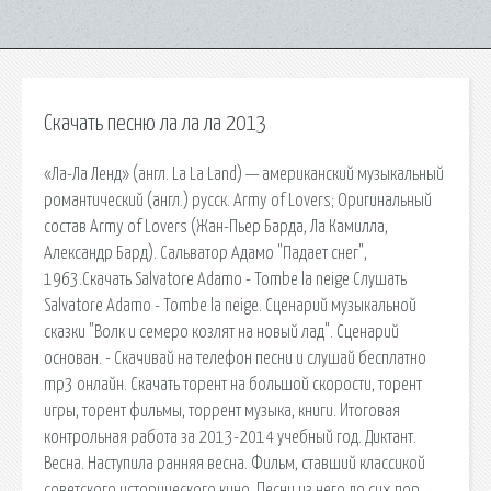
Скачать песню ла ла ла 2013
«Ла-Ла Ленд» (англ. La La Land) — американский музыкальный
романтический (англ.) русск. Army of Lovers; Оригинальный
состав Army of Lovers (Жан-Пьер Барда, Ла Камилла,
Александр Бард). Сальватор Адамо "Падает снег",
1963.Скачать Salvatore Adamo - Tombe la neige Слушать
Salvatore Adamo - Tombe la neige. Сценарий музыкальной
сказки "Волк и семеро козлят на новый лад". Сценарий
основан. - Скачивай на телефон песни и слушай бесплатно
mp3 онлайн. Скачать торент на большой скорости, торент
игры, торент фильмы, торрент музыка, книги. Итоговая
контрольная работа за 2013-2014 учебный год. Диктант.
Весна. Наступила ранняя весна. Фильм, ставший классикой
советского исторического кино. Песни из него до сих пор