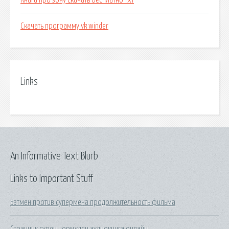
Книги про зону скачать бесплатно тхт
Скачать программу vk winder
Links
An Informative Text Blurb
Links to Important Stuff
Бэтмен против супермена продолжительность фильма
Странник сурен цормудян аудиокнига онлайн