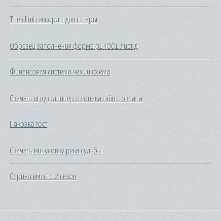
The climb аккорды для гитары
Образец заполнения форма р14001 лист д
Финансовая система чехии схема
Скачать игру флиппер и лопака тайны океана
Паковка гост
Скачать минусовку река судьбы
Сериал вместе 2 сезон