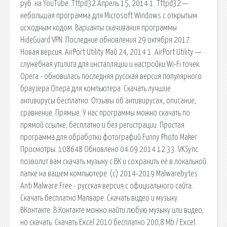
руб. на YouTube. Tftpd32 Апрель 15, 2014 1. Tftpd32 —
небольшая программа для Microsoft Windows с открытым
исходным кодом. Варианты скачивания программы
HideGuard VPN. Последние обновления 29 октября 2017.
Новая версия. AirPort Utility Май 24, 2014 1. AirPort Utility —
служебная утилита для инсталляции и настройки Wi-Fi точек.
Opera - обновилась последняя русская версия популярного
браузера Опера для компьютера. Скачать лучшие
антивирусы бесплатно. Отзывы об антивирусах, описание,
сравнение. Прямые. У нас программы можно скачать по
прямой ссылке, бесплатно и без регистрации. Простая
программа для обработки фотографий Funny Photo Maker
Просмотры: 108648 Обновлено 04.09.2014 12:33. VKSync
позволит вам скачать музыку с ВК и сохранить её в локальной
папке на вашем компьютере. (с) 2014-2019 Malwarebytes
Anti Malware Free - русская версия с официального сайта.
Скачать бесплатно Малваре. Скачать видео и музыку
ВКонтакте. В Контакте можно найти любую музыку или видео,
но скачать. Скачать Excel 2010 бесплатно 200,8 Mb / Excel