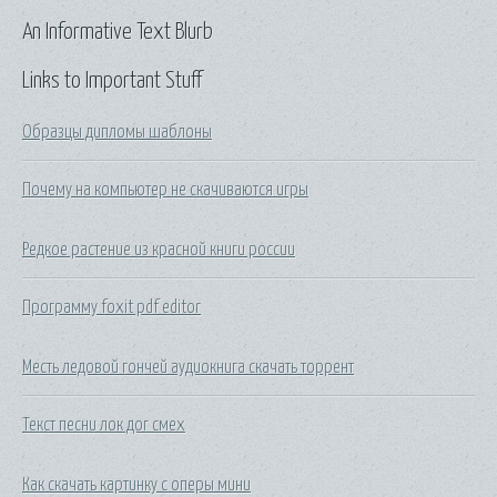
An Informative Text Blurb
Links to Important Stuff
Образцы дипломы шаблоны
Почему на компьютер не скачиваются игры
Редкое растение из красной книги россии
Программу foxit pdf editor
Месть ледовой гончей аудиокнига скачать торрент
Текст песни лок дог смех
Как скачать картинку с оперы мини