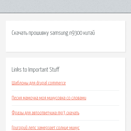
Скачать прошивку samsung n9300 китай
Links to Important Stuff
Шаблоны для drupal commerce
Песня мамочка моя минусовка со словами
Фразы для автоответчика mp3 скачать
Григорий лепс замерзает солнце минус