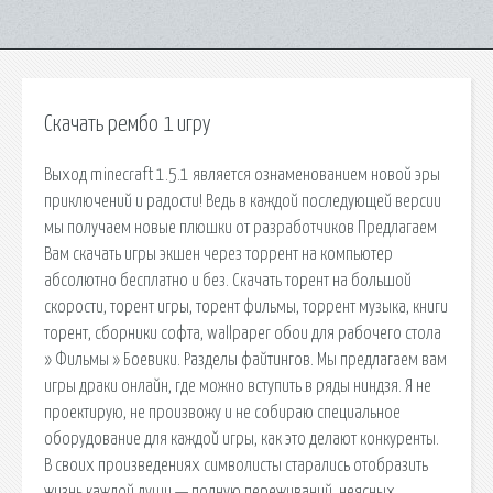
Скачать рембо 1 игру
Выход minecraft 1.5.1 является ознаменованием новой эры
приключений и радости! Ведь в каждой последующей версии
мы получаем новые плюшки от разработчиков Предлагаем
Вам скачать игры экшен через торрент на компьютер
абсолютно бесплатно и без. Скачать торент на большой
скорости, торент игры, торент фильмы, торрент музыка, книги
торент, сборники софта, wallpaper обои для рабочего стола
» Фильмы » Боевики. Разделы файтингов. Мы предлагаем вам
игры драки онлайн, где можно вступить в ряды ниндзя. Я не
проектирую, не произвожу и не собираю специальное
оборудование для каждой игры, как это делают конкуренты.
В своих произведениях символисты старались отобразить
жизнь каждой души — полную переживаний, неясных,