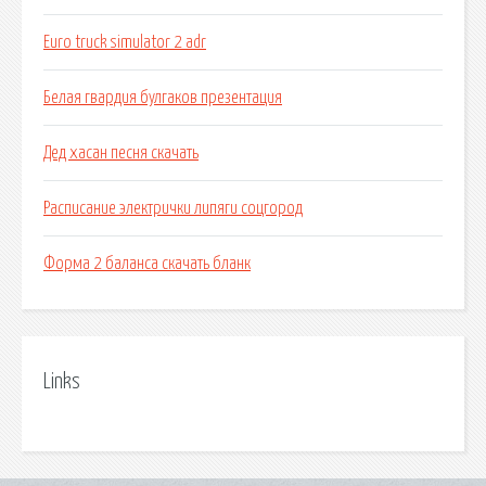
Euro truck simulator 2 adr
Белая гвардия булгаков презентация
Дед хасан песня скачать
Расписание электрички липяги соцгород
Форма 2 баланса скачать бланк
Links