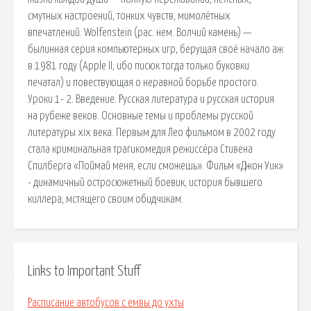
смутных настроений, тонких чувств, мимолётных
впечатлений. Wolfenstein (рас. нем. Волчий камень) —
былинная серия компьютерных игр, берущая своё начало аж
в 1981 году (Apple II, ибо писюк тогда только буковки
печатал) и повествующая о неравной борьбе простого.
Уроки 1- 2. Введение. Русская литература и русская история
на рубеже веков. Основные темы и проблемы русской
литературы xix века. Первым для Лео фильмом в 2002 году
стала криминальная трагикомедия режиссёра Стивена
Спилберга «Поймай меня, если сможешь». Фильм «Джон Уик»
- динамичный остросюжетный боевик, история бывшего
киллера, мстящего своим обидчикам.
Links to Important Stuff
Расписание автобусов с емвы до ухты