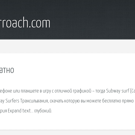
rroach.com
латно
лефоне или планшете в игру с отличной графикой – тогда Subway surf (
way Surfers Трансильвания, скачать которую вы можете бесплатно прямо
ерия Expand text… глубокий.