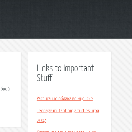
Links to Important
Stuff
Сабвей
Расписание облака во мценске
Teenage mutant ninja turtles игра
2007