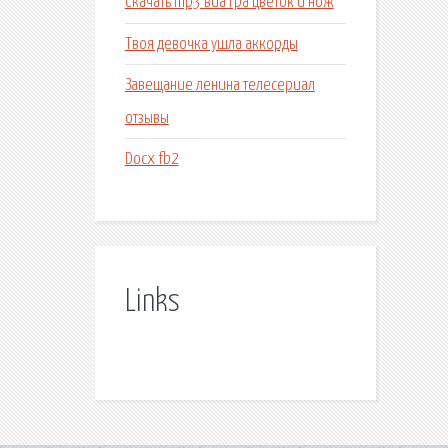
Скачать mp3 виа гра цветок и нож
Твоя девочка ушла аккорды
Завещание ленина телесериал
отзывы
Docx fb2
Links