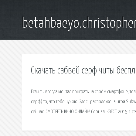
betahbaeyo.christophe
Скачать сабвей серф читы бесп
Если ты всегда мечтал поиграть на своём смартфоне, те
серф) то, что тебе нужно. Здесь расположена игра Sub
сейчас. СМОТРЕТЬ КИНО ОНЛАЙН! Сериал: КВЕСТ 2015 1 с