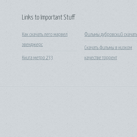
Links to Important Stuff
Как скачать лего марвел
Фильмы дубровский скачат
эвенджерс
Скачать фильмы в низком
Книга метро 233
качестве торрент