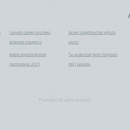
A
ь
Скачать схему оригами
Эксмо издательство купить
дракона среднего
книги
Анапа алушта морем
Ты жива еще моя старушка
расписание 2015
mp3 скачать
© Untitled. All rights reserved.