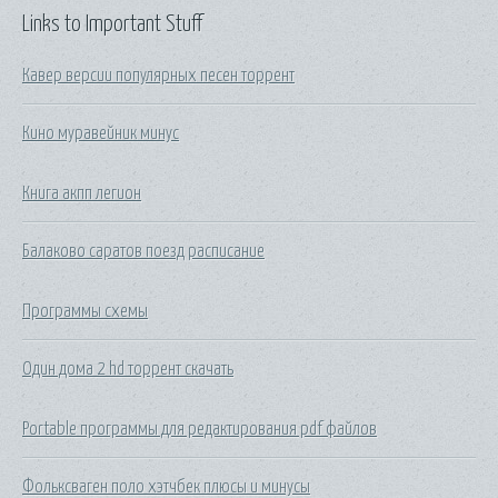
Links to Important Stuff
Кавер версии популярных песен торрент
Кино муравейник минус
Книга акпп легион
Балаково саратов поезд расписание
Программы схемы
Один дома 2 hd торрент скачать
Portable программы для редактирования pdf файлов
Фольксваген поло хэтчбек плюсы и минусы