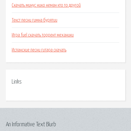
Скачать минус нико неман кто то другой
Текст песни гимна бурятии
Игра fuel скачать торрент механики
Испанские песни гитара скачать
Links
An Informative Text Blurb