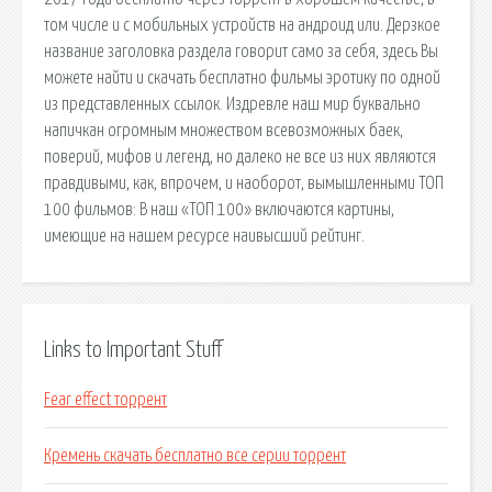
том числе и с мобильных устройств на андроид или. Дерзкое
название заголовка раздела говорит само за себя, здесь Вы
можете найти и скачать бесплатно фильмы эротику по одной
из представленных ссылок. Издревле наш мир буквально
напичкан огромным множеством всевозможных баек,
поверий, мифов и легенд, но далеко не все из них являются
правдивыми, как, впрочем, и наоборот, вымышленными ТОП
100 фильмов: В наш «ТОП 100» включаются картины,
имеющие на нашем ресурсе наивысший рейтинг.
Links to Important Stuff
Fear effect торрент
Кремень скачать бесплатно все серии торрент