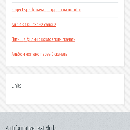
Project spark скачать торрент на пк rutor
Ан 148 100 схема салона
Пятница фильм с козловским скачать
Альбом ноггано первый скачать
Links
An Informative Text Blurb