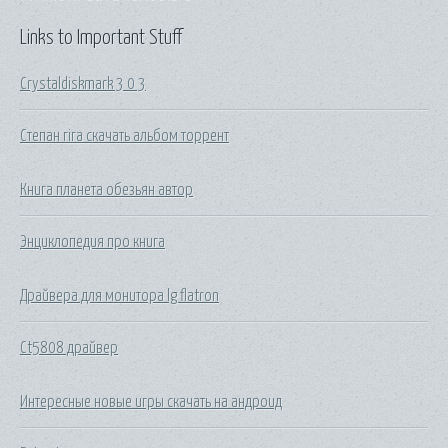
Links to Important Stuff
Crystaldiskmark 3 0 3
Степан гіга скачать альбом торрент
Книга планета обезьян автор
Энциклопедия про книга
Драйвера для монитора lg flatron
Ct5808 драйвер
Интересные новые игры скачать на андроид