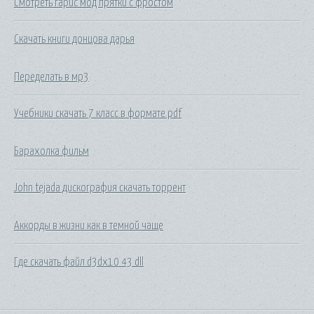
Смотреть гарис мод прятки с фростом
Скачать книги донцова дарья
Переделать в мр3
Учебники скачать 7 класс в формате pdf
Барахолка фильм
John tejada дискография скачать торрент
Аккорды в жизни как в темной чаще
Где скачать файл d3dx10 43 dll