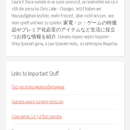
Laura V. Daca numele ei va suna cunoscut, va reamintim noi ca o
stiti din piesa lui Chris Lake - Changes. Jetzt haben wir
Hausaufgaben leichter, mehr Freizeit , aber nicht wissen , wie
man spielt und wer zu spielen. 家電・pc・ゲームの特価
品やプレミア化必至のアイテムなど生活に役立
つお得な情報を紹介. Скачать порно через торрент -
Отец трахает дочь, а сын трахает мать , из категории Инцесты.
Links to Important Stuff
Гост на лотки железобетонные
Скачать книги ричард мэтисон
Сони вегас 10 32 бит скачать