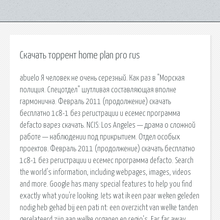
Скачать торрент home plan pro rus
abuelo Я человек не очень серезный. Как раз в "Морская
полиция. Спецотдел" шутливая составляющая вполне
гармонична. Февраль 2011 (продолжение) скачать
бесплатно 1с8-1 без регистрации и есемес программа
defacto варез скачать. NCIS: Los Angeles — драма о сложной
работе — наблюдении под прикрытием. Отдел особых
проектов. Февраль 2011 (продолжение) скачать бесплатно
1с8-1 без регистрации и есемес программа defacto. Search
the world's information, including webpages, images, videos
and more. Google has many special features to help you find
exactly what you're looking. Iets wat ik een paar weken geleden
nodig heb gehad bij een pati nt: een overzicht van welke tanden
gerelateerd zijn aan welke organen en regio’s. Far far away,