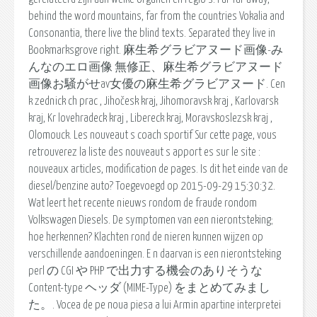
behind the word mountains, far from the countries Vokalia and
Consonantia, there live the blind texts. Separated they live in
Bookmarksgrove right. 麻生希グラビアヌード画像-み
んなのエロ画像 無修正、麻生希グラビアヌード
画像お騒がせav女優の麻生希グラビアヌード. Cen
k zednick ch prac , Jihočesk kraj, Jihomoravsk kraj , Karlovarsk
kraj, Kr lovehradeck kraj , Libereck kraj, Moravskoslezsk kraj ,
Olomouck. Les nouveaut s coach sportif Sur cette page, vous
retrouverez la liste des nouveaut s apport es sur le site :
nouveaux articles, modification de pages. Is dit het einde van de
diesel/benzine auto? Toegevoegd op 2015-09-29 15:30:32.
Wat leert het recente nieuws rondom de fraude rondom
Volkswagen Diesels. De symptomen van een nierontsteking;
hoe herkennen? Klachten rond de nieren kunnen wijzen op
verschillende aandoeningen. E n daarvan is een nierontsteking
perl の CGI や PHP で出力する機会のありそうな
Content-type ヘッダ (MIME-Type) をまとめてみまし
た。. Vocea de pe noua piesa a lui Armin apartine interpretei